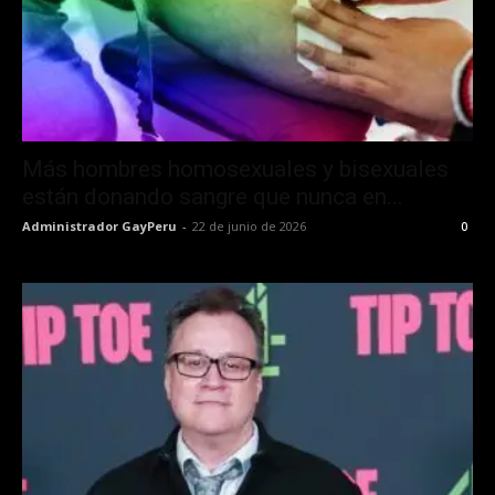
Más hombres homosexuales y bisexuales
están donando sangre que nunca en...
Administrador GayPeru
-
22 de junio de 2026
0