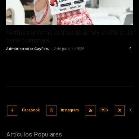
Netflix confirma el final de Emily en París: la
serie terminará...
Administrador GayPeru
-
2 de junio de 2026
0
Facebook
Instagram
RSS
X
Artículos Populares