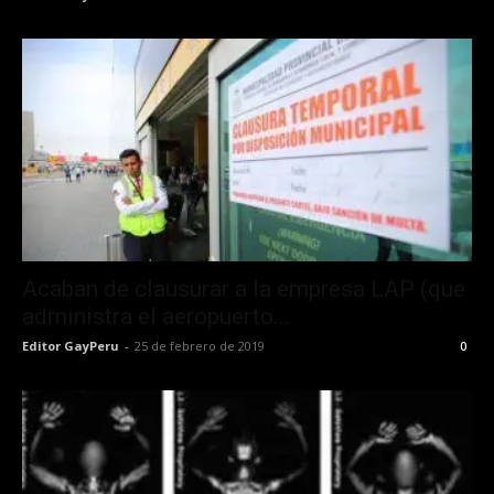
Acaban de clausurar a la empresa LAP (que
administra el aeropuerto...
Editor GayPeru
-
25 de febrero de 2019
0