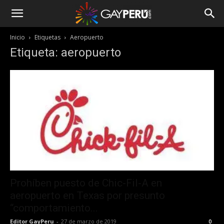
Inicio
Etiquetas
Aeropuerto
Etiqueta: aeropuerto
Prohíben puesto de Chic-Fil-A en
aeropuerto en Texas por presunto
“comportamiento...
Editor GayPeru
-
27 de marzo de 2019
0