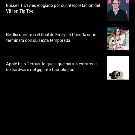
Russell T Davies elogiado por su interpretación del
VIH en Tip Toe
Netflix confirma el final de Emily en París: la serie
terminará con su sexta temporada
Apple bajo Ternus: lo que sigue para la estrategia
de hardware del gigante tecnológico
https://pubads.g.doubleclick.net/gampad/ads?
ad_type=audio_video&sz=300x250&iu=/23072484120/123&env=in
[referrer_url]&description_url=[description_url]&correlator=
[timestamp]