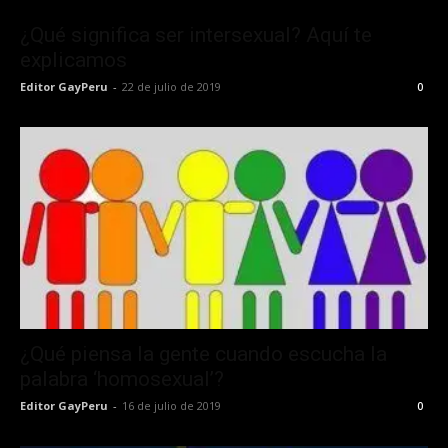
¿Qué significa ser intersexual? Aquí te
explicamos
Editor GayPeru
-
22 de julio de 2019
0
¿Qué piensa la gente cuando escucha la
palabra ‘homosexual’?
Editor GayPeru
-
16 de julio de 2019
0