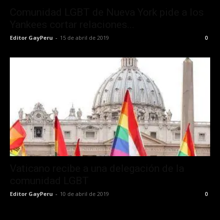
Comunidad LGBT de Nueva York pide a los
Yankees cortar relaciones...
Editor GayPeru
-
15 de abril de 2019
0
Vaticano recibe a una delegación de la
comunidad LGBT
Editor GayPeru
-
10 de abril de 2019
0