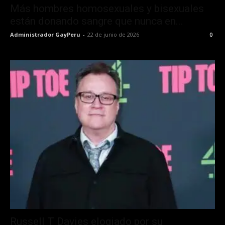
Más hombres homosexuales y bisexuales
están donando sangre que nunca en...
Administrador GayPeru
-
22 de junio de 2026
0
Russell T Davies elogiado por su