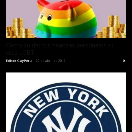
Cómo cuidar tus finanzas personales si
eres LGBT
Editor GayPeru
-
22 de abril de 2019
0