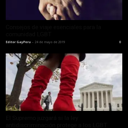
Consejos de viaje esenciales para la
comunidad LGBT
Editor GayPeru
-
24 de mayo de 2019
0
El Supremo juzgará si la ley
antidiscriminación protege a los LGBT