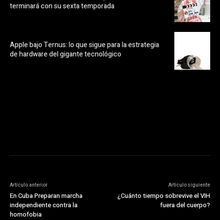
terminará con su sexta temporada
Apple bajo Ternus: lo que sigue para la estrategia
de hardware del gigante tecnológico
https://pubads.g.doubleclick.net/gampad/ads?
ad_type=audio_video&sz=300x250&iu=/23072484120/123&env=in
[referrer_url]&description_url=[description_url]&correlator=
[timestamp]
Artículo anterior
Artículo siguiente
En Cuba Preparan marcha
¿Cuánto tiempo sobrevive el VIH
independiente contra la
fuera del cuerpo?
homofobia